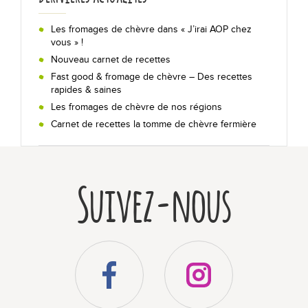
Nos recettes au chèvre !
Les fromages de chèvre dans « J’irai AOP chez
vous » !
En toutes occasions
Nouveau carnet de recettes
Fast good & fromage de chèvre – Des recettes
rapides & saines
Sur un plateau
Les fromages de chèvre de nos régions
Carnet de recettes la tomme de chèvre fermière
Secrets de dégustation
Suivez-nous
Les +
Qui sommes-nous ?
Bibliographie
Foire aux questions