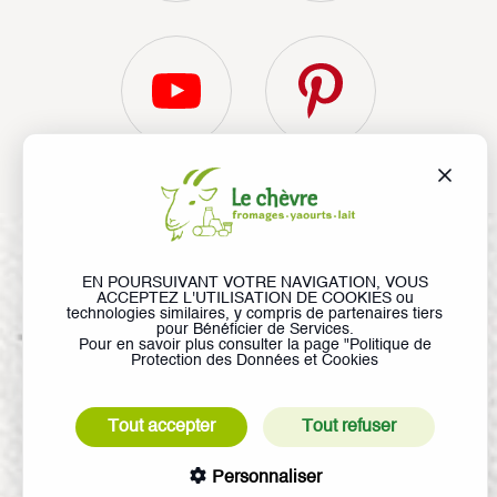
Liens utiles
Recherche
© Le Chèvre, tous droits réservés
EN POURSUIVANT VOTRE NAVIGATION, VOUS
ACCEPTEZ L'UTILISATION DE COOKIES ou
Liens utiles
technologies similaires, y compris de partenaires tiers
Lexique
Médiathèque
Mentions légales
pour Bénéficier de Services.
Pour en savoir plus consulter la page "
Politique de
Contactez l’ANICAP
Protection des Données et Cookies
Tout accepter
Tout refuser
Personnaliser