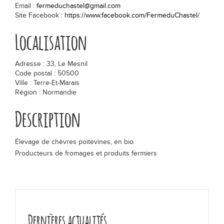
Email :
fermeduchastel@gmail.com
Les actualités
Site Facebook :
https://www.facebook.com/FermeduChastel/
Localisation
Chiffres clés
Adresse : 33, Le Mesnil
Formes & origines
Code postal : 50500
Ville : Terre-Et-Marais
La fabrication en 5 étapes
Région : Normandie
Description
Les régions de production
Élevage de chèvres poitevines, en bio.
Bon pour la santé !
Producteurs de fromages et produits fermiers
Lexique
Déguster
Dernières actualités