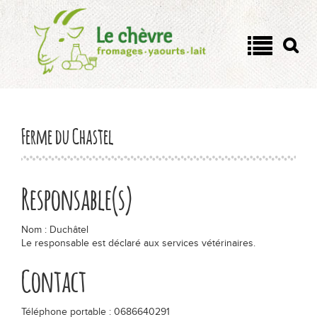
Panneau de gestion des cookies
On a tous un côté chèvre !
Quel est votre côté chèvre
?
Ferme du Chastel
Passionnément chèvre
Responsable(s)
Les fromages
Nom : Duchâtel
Le responsable est déclaré aux services vétérinaires.
Yaourts et lait de chèvre
Contact
Tout savoir
Téléphone portable : 0686640291